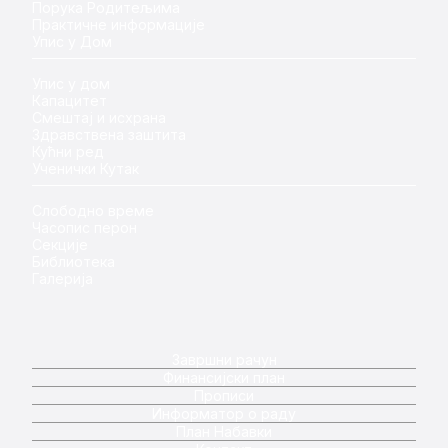
Порука Родитељима
Практичне информације
Упис у Дом
Упис у дом
Капацитет
Смештај и исхрана
Здравствена заштита
Кућни ред
Ученички Кутак
Слободно време
Часопис перон
Секције
Библиотека
Галерија
Завршни рачун
Финансијски план
Прописи
Информатор о раду
План Набавки