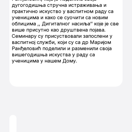
дугогодишња стручна истраживања и
практично искуство у васпитном раду са
ученицима и како се суочити са новим
облицима ,, Дигиталног насиља’’ које је све
више присутно као друштвена појава.
Семинару су присуствовали запослени у
васпитној служби, који су са др Маријом
Ранђеловић поделили и разменили своја
вишегодишња искуства у раду са
ученицима у нашем Дому.