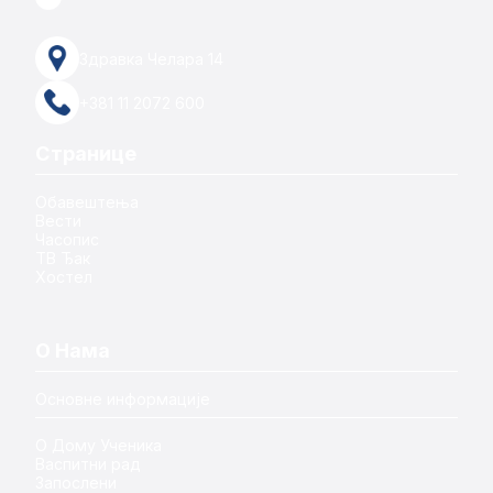
Здравка Челара 14
+381 11 2072 600
Странице
Обавештења
Вести
Часопис
ТВ Ђак
Хостел
О Нама
Основне информације
О Дому Ученика
Васпитни рад
Запослени