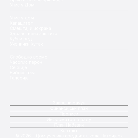
Упис у Дом
Упис у дом
Капацитет
Смештај и исхрана
Здравствена заштита
Кућни ред
Ученички Кутак
Слободно време
Часопис перон
Секције
Библиотека
Галерија
Завршни рачун
Финансијски план
Прописи
Информатор о раду
План Набавки
Контакт
© 2026 - Дом ученика средњих школа Патријарх