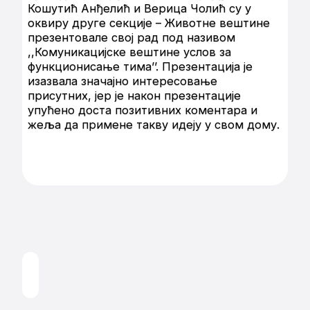
Кошутић Анђелић и Верица Чолић су у
оквиру друге секције – Животне вештине
презентовале свој рад под називом
,,Комуникацијске вештине услов за
функционисање тима’’. Презентација је
изазвала значајно интересовање
присутних, јер је након презентације
упућено доста позитивних коментара и
жеља да примене такву идеју у свом дому.