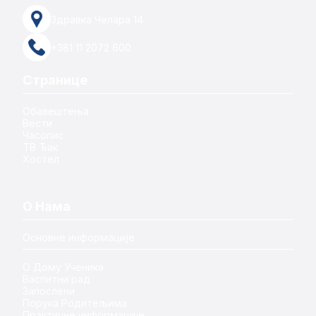
Здравка Челара 14
+381 11 2072 600
Странице
Обавештења
Вести
Часопис
ТВ Ђак
Хостел
О Нама
Основне информације
О Дому Ученика
Васпитни рад
Запослени
Порука Родитељима
Практичне информације