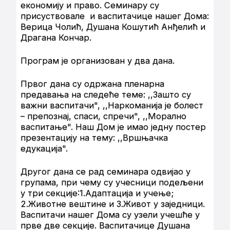
економију и право. Семинару су
присуствовале и васпитачице нашег Дома:
Верица Чолић, Душана Кошутић Анђелић и
Драгана Кончар.
Програм је организован у два дана.
Првог дана су одржана пленарна
предавања на следеће теме: ,,Зашто су
важни васпитачи", ,,Наркоманија је болест
– препознај, спаси, спречи", ,,Морално
васпитање". Наш Дом је имао једну постер
презентацију на тему: ,,Вршњачка
едукација".
Другог дана се рад семинара одвијао у
групама, при чему су учесници подељени
у три секције:1.Адаптација и учење;
2.Животне вештине и 3.Живот у заједници.
Васпитачи нашег Дома су узели учешће у
прве две секције. Васпитачице Душана