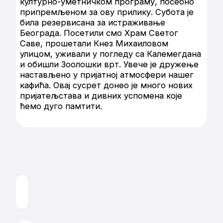
културно-уметничком програму, посебно
припремљеном за ову прилику. Субота је
била резервисана за истраживање
Београда. Посетили смо Храм Светог
Саве, прошетали Кнез Михаиловом
улицом, уживали у погледу са Калемегдана
и обишли Зоолошки врт. Увече је дружење
настављено у пријатној атмосфери нашег
кафића. Овај сусрет донео је много нових
пријатељстава и дивних успомена које
ћемо дуго памтити.