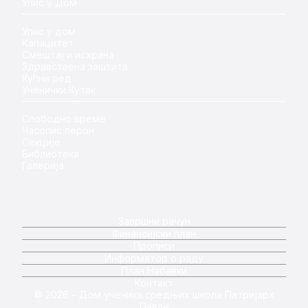
Упис у Дом
Упис у дом
Капацитет
Смештај и исхрана
Здравствена заштита
Кућни ред
Ученички Кутак
Слободно време
Часопис перон
Секције
Библиотека
Галерија
Завршни рачун
Финансијски план
Прописи
Информатор о раду
План Набавки
Контакт
© 2026 - Дом ученика средњих школа Патријарх
Павле