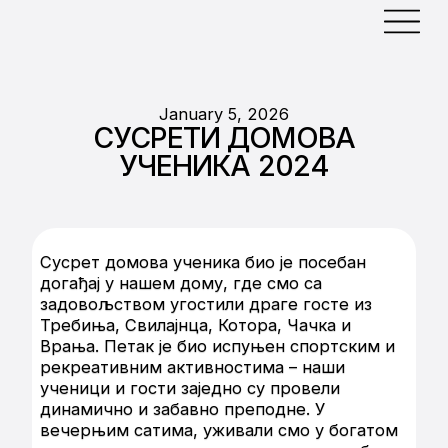
January 5, 2026
СУСРЕТИ ДОМОВА
УЧЕНИКА 2024
Сусрет домова ученика био је посебан
догађај у нашем дому, где смо са
задовољством угостили драге госте из
Требиња, Свилајнца, Котора, Чачка и
Врања. Петак је био испуњен спортским и
рекреативним активностима – наши
ученици и гости заједно су провели
динамично и забавно преподне. У
вечерњим сатима, уживали смо у богатом