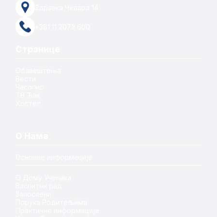
Здравка Челара 14
+381 11 2072 600
Странице
Обавештења
Вести
Часопис
ТВ Ђак
Хостел
О Нама
Основне информације
О Дому Ученика
Васпитни рад
Запослени
Порука Родитељима
Практичне информације