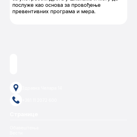
послуже као основа за провођење
превентивних програма и мера.
Здравка Челара 14
+381 11 2072 600
Странице
Обавештења
Вести