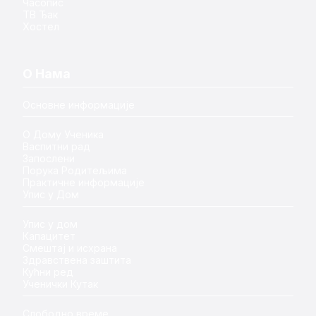
Часопис
ТВ Ђак
Хостел
О Нама
Основне информације
О Дому Ученика
Васпитни рад
Запослени
Порука Родитељима
Практичне информације
Упис у Дом
Упис у дом
Капацитет
Смештај и исхрана
Здравствена заштита
Кућни ред
Ученички Кутак
Слободно време