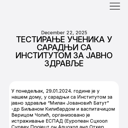
December 22, 2025
ТЕСТИРАЊЕ УЧЕНИКА У
САРАДЊИ СА
ИНСТИТУТОМ ЗА ЈАВНО
ЗДРАВЉЕ
У понедељак, 29.01.2024. године је у
нашем дому, у сарадњи са Институтом за
јавно здравље “Милан Јовановић Батут”
-др Биљаном Килибардом и васпитачицом
Верицом Чолић, организовано је
истраживање ЕСПАД (Еуропеан Сцхоол
Сурвеy Пројецт он Алцохол анд Отхер