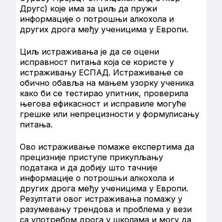
Другс) које има за циљ да пружи
информације о потрошњи алкохола и
других дрога међу ученицима у Европи.
Циљ истраживања је да се оцени
исправност питања која се користе у
истраживању ЕСПАД. Истраживање се
обично обавља на мањем узорку ученика
како би се тестирао упитник, проверила
његова ефикасност и исправиле могуће
грешке или непрецизности у формулисању
питања.
Ово истраживање помаже експертима да
прецизније приступе прикупљању
података и да добију што тачније
информације о потрошњи алкохола и
других дрога међу ученицима у Европи.
Резултати овог истраживања помажу у
разумевању трендова и проблема у вези
са употребом дрога у школама и могу да