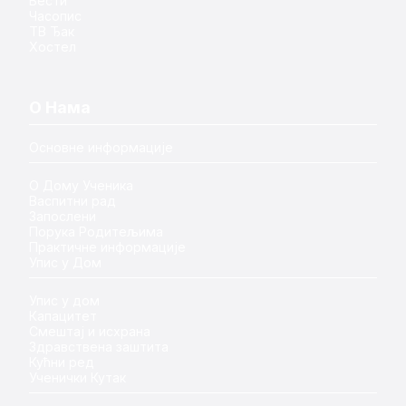
Вести
Часопис
ТВ Ђак
Хостел
О Нама
Основне информације
О Дому Ученика
Васпитни рад
Запослени
Порука Родитељима
Практичне информације
Упис у Дом
Упис у дом
Капацитет
Смештај и исхрана
Здравствена заштита
Кућни ред
Ученички Кутак