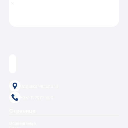
.
Здравка Челара 14
+381 11 2072 600
Странице
Обавештења