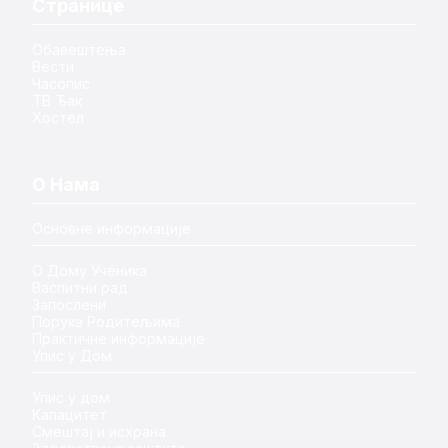
Странице
Обавештења
Вести
Часопис
ТВ Ђак
Хостел
О Нама
Основне информације
О Дому Ученика
Васпитни рад
Запослени
Порука Родитељима
Практичне информације
Упис у Дом
Упис у дом
Капацитет
Смештај и исхрана