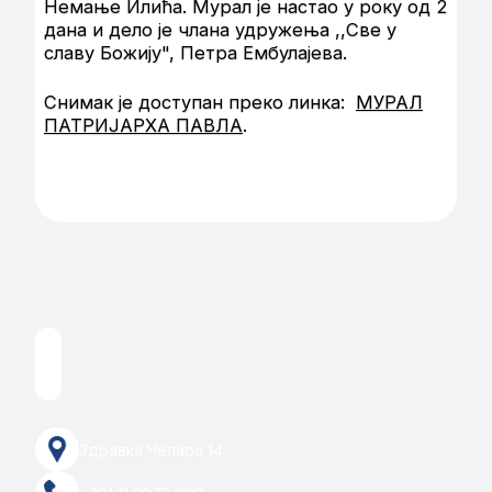
Немање Илића. Мурал је настао у року од 2
дана и дело је члана удружења ,,Све у
славу Божију", Петра Ембулајева.
Снимак је доступан преко линка:
МУРАЛ
ПАТРИЈАРХА ПАВЛА
.
Здравка Челара 14