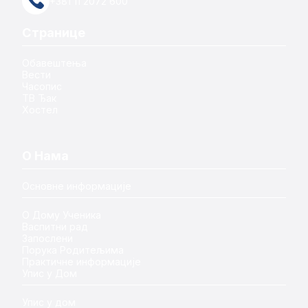
+381 11 2072 600
Странице
Обавештења
Вести
Часопис
ТВ Ђак
Хостел
О Нама
Основне информације
О Дому Ученика
Васпитни рад
Запослени
Порука Родитељима
Практичне информације
Упис у Дом
Упис у дом