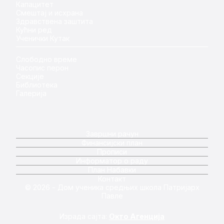
Капацитет
Смештај и исхрана
Здравствена заштита
Кућни ред
Ученички Кутак
Слободно време
Часопис перон
Секције
Библиотека
Галерија
Завршни рачун
Финансијски план
Прописи
Информатор о раду
План Набавки
Контакт
© 2026 - Дом ученика средњих школа Патријарх
Павле
Израда сајта:
Окто Агенција