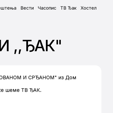
ештења
Вести
Часопис
ТВ Ђак
Хостел
И ,,ЂАК"
СА ЈОВАНОМ И СРЂАНОМ" из Дом
ке шеме ТВ ЂАК.