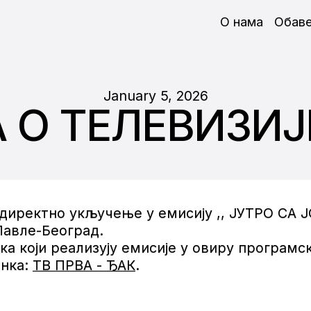
О нама
Обав
January 5, 2026
 О ТЕЛЕВИЗИЈ
ла директно укључење у емисију ,, ЈУТРО 
Павле-Београд.
а који реализују емисије у овиру програмс
инка:
ТВ ПРВА - ЂАК
.