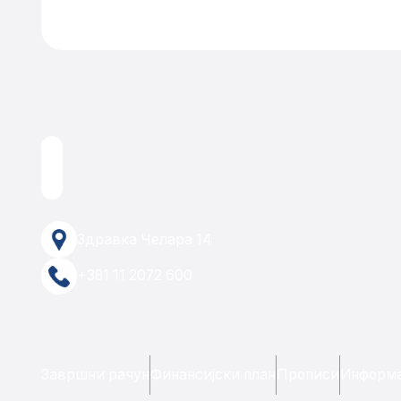
Здравка Челара 14
+381 11 2072 600
Завршни рачун
Финансијски план
Прописи
Информа