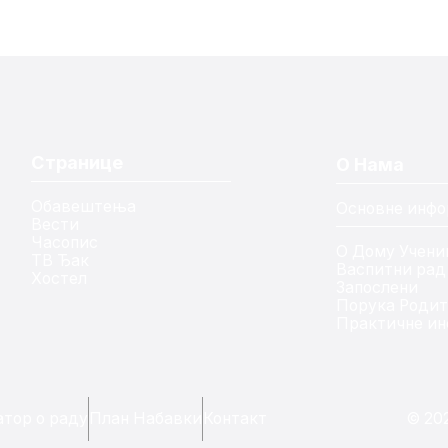
Странице
О Нама
Обавештења
Основне инфо
Вести
Часопис
О Дому Учени
ТВ Ђак
Васпитни рад
Хостел
Запослени
Порука Роди
Практичне ин
тор о раду
План Набавки
Контакт
© 20