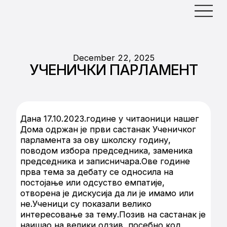
December 22, 2025
УЧЕНИЧКИ ПАРЛАМЕНТ
Дана 17.10.2023.године у читаоници нашег
Дома одржан је први састанак Ученичког
парламента за ову школску годину,
поводом избора председника, заменика
председника и записничара.Ове године
прва тема за дебату се односила на
постојање или одсуство емпатије,
отворена је дискусија да ли је имамо или
не.Ученици су показали велико
интересовање за тему.Позив на састанак је
наишао на велики одзив, посебно код