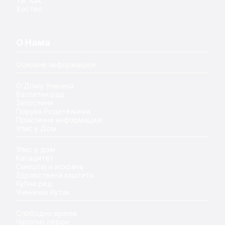
ТВ Ђак
Хостел
О Нама
Основне информације
О Дому Ученика
Васпитни рад
Запослени
Порука Родитељима
Практичне информације
Упис у Дом
Упис у дом
Капацитет
Смештај и исхрана
Здравствена заштита
Кућни ред
Ученички Кутак
Слободно време
Часопис перон