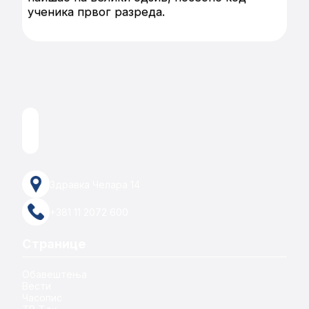
ученика првог разреда.
Здравка Челара 14
+381 11 2072 600
Странице
Обавештења
Вести
Часопис