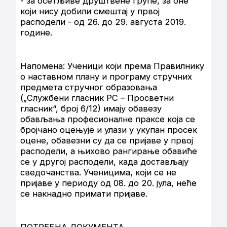
- за осетљиве друштвене групе, за оне
који нису добили смештај у првој
расподели - од 26. до 29. августа 2019.
године.
Напомена: Ученици који према Правилнику
о наставном плану и програму стручних
предмета стручног образовања
(„Службени гласник РС – Просветни
гласник“, број 6/12) имају обавезу
обављања професионалне праксе која се
бројчано оцењује и улази у укупан просек
оцене, обавезни су да се пријаве у првој
расподели, а њихово рангирање обавиће
се у другој расподели, када достављају
сведочанства. Ученицима, који се не
пријаве у периоду од 08. до 20. јула, неће
се накнадно примати пријаве.