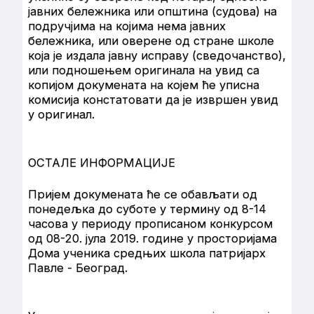
јавних бележника или општина (судова) на
подручјима на којима нема јавних
бележника, или оверене од стране школе
која је издала јавну исправу (сведочанство),
или подношењем оригинала на увид са
копијом докумената на којем ће уписна
комисија констатовати да је извршен увид
у оригинал.
ОСТАЛЕ ИНФОРМАЦИЈЕ
Пријем докумената ће се обављати од
понедељка до суботе у термину од 8-14
часова у периоду прописаном конкурсом
од 08-20. јула 2019. године у просторијама
Дома ученика средњих школа патријарх
Павле - Београд.