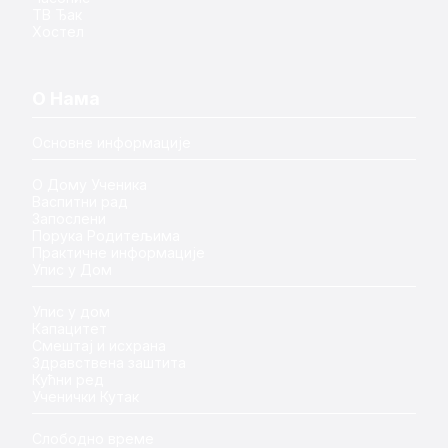
ТВ Ђак
Хостел
О Нама
Основне информације
О Дому Ученика
Васпитни рад
Запослени
Порука Родитељима
Практичне информације
Упис у Дом
Упис у дом
Капацитет
Смештај и исхрана
Здравствена заштита
Кућни ред
Ученички Кутак
Слободно време