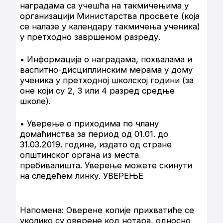
наградама са учешћа на такмичењима у
организацији Министарства просвете (која
се налазе у календару такмичења ученика)
у претходно завршеном разреду.
• Информација о наградама, похвалама и
васпитно-дисциплинским мерама у дому
ученика у претходној школској години (за
оне који су 2, 3 или 4 разред средње
школе).
• Уверење о приходима по члану
домаћинства за период од 01.01. до
31.03.2019. године, издато од стране
општинског органа из места
пребивалишта. Уверење можете скинути
на следећем линку. УВЕРЕЊЕ
Напомена: Оверене копије прихватиће се
уколико су оверене код нотара, односно