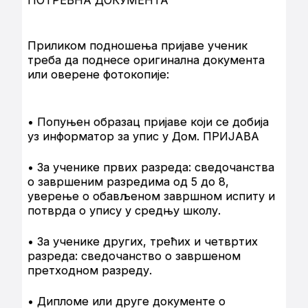
ПОТРЕБНА ДОКУМЕНТА
Приликом подношења пријаве ученик
треба да поднесе оригинална документа
или оверене фотокопије:
• Попуњен образац пријаве који се добија
уз информатор за упис у Дом. ПРИЈАВА
• За ученике првих разреда: сведочанства
о завршеним разредима од 5 до 8,
уверење о обављеном завршном испиту и
потврда о упису у средњу школу.
• За ученике других, трећих и четвртих
разреда: сведочанство о завршеном
претходном разреду.
• Дипломе или друге документе о