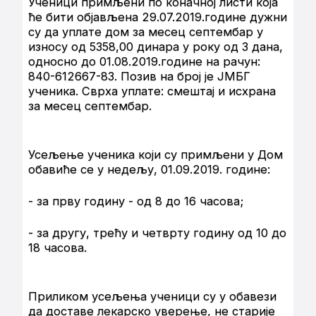
Ученици примљени по коначној листи која
ће бити објављена 29.07.2019.године дужни
су да уплате дом за месец септембар у
износу од 5358,00 динара у року од 3 дана,
односно до 01.08.2019.године на рачун:
840-612667-83. Позив на број је ЈМБГ
ученика. Сврха уплате: смештај и исхрана
за месец септембар.
Усељење ученика који су примљени у Дом
обавиће се у недељу, 01.09.2019. године:
- за прву годину - од 8 до 16 часова;
- за другу, трећу и четврту годину од 10 до
18 часова.
Приликом усељења ученици су у обавези
да доставе лекарско уверење, не старије