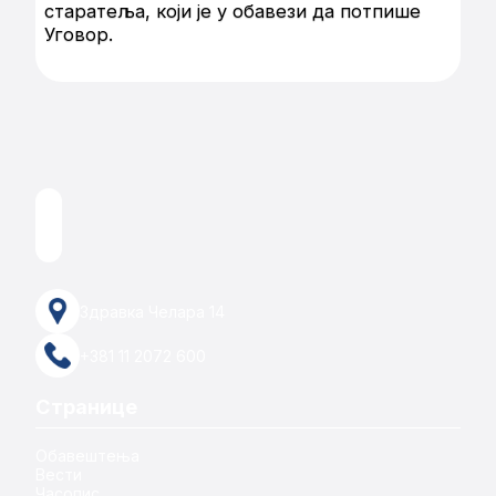
старатеља, који је у обавези да потпише
Уговор.
Здравка Челара 14
+381 11 2072 600
Странице
Обавештења
Вести
Часопис