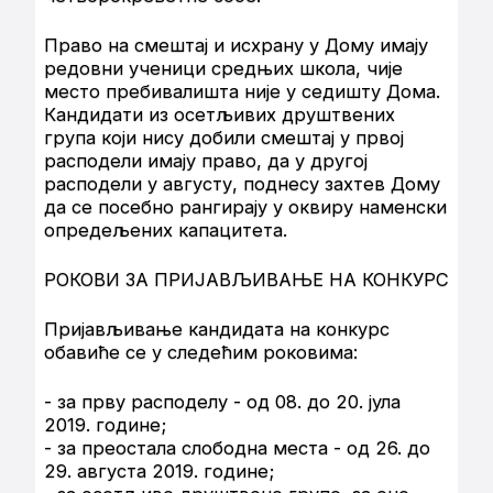
Право на смештај и исхрану у Дому имају
редовни ученици средњих школа, чије
место пребивалишта није у седишту Дома.
Кандидати из осетљивих друштвених
група који нису добили смештај у првој
расподели имају право, да у другој
расподели у августу, поднесу захтев Дому
да се посебно рангирају у оквиру наменски
опредељених капацитета.
РОКОВИ ЗА ПРИЈАВЉИВАЊЕ НА КОНКУРС
Пријављивање кандидата на конкурс
обавиће се у следећим роковима:
- за прву расподелу - од 08. до 20. јула
2019. године;
- за преостала слободна места - од 26. до
29. августа 2019. године;