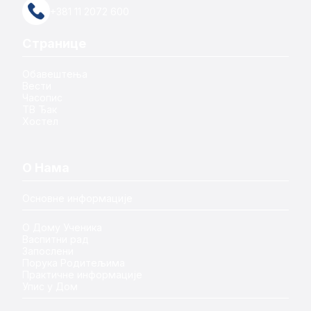
+381 11 2072 600
Странице
Обавештења
Вести
Часопис
ТВ Ђак
Хостел
О Нама
Основне информације
О Дому Ученика
Васпитни рад
Запослени
Порука Родитељима
Практичне информације
Упис у Дом