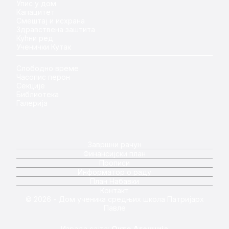
Упис у дом
Капацитет
Смештај и исхрана
Здравствена заштита
Кућни ред
Ученички Кутак
Слободно време
Часопис перон
Секције
Библиотека
Галерија
Завршни рачун
Финансијски план
Прописи
Информатор о раду
План Набавки
Контакт
© 2026 - Дом ученика средњих школа Патријарх
Павле
Израда сајта:
Окто Агенција