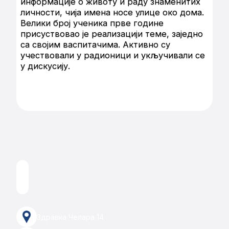
информације о животу и раду знаменитих
личности, чија имена носе улице око дома.
Велики број ученика прве године
присуствовао је реализацији теме, заједно
са својим васпитачима. Активно су
учествовали у радионици и укључивали се
у дискусију.
Здравка Челара 14