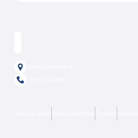
Здравка Челара 14
+381 11 2072 600
Завршни рачун
Финансијски план
Прописи
Информа