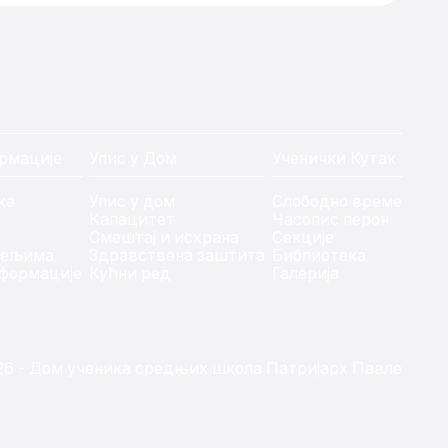
рмације
Упис у Дом
Ученички Кутак
ка
Упис у дом
Слободно време
Капацитет
Часопис перон
Смештај и исхрана
Секције
тељима
Здравствена заштита
Библиотека
формације
Кућни ред
Галерија
26 - Дом ученика средњих школа Патријарх Павле