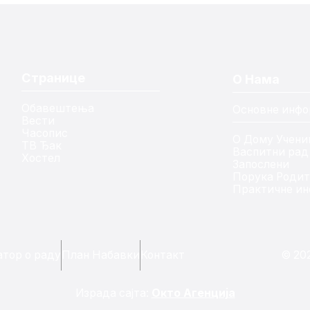
Странице
О Нама
Обавештења
Основне инфо
Вести
Часопис
О Дому Учени
ТВ Ђак
Васпитни рад
Хостел
Запослени
Порука Роди
Практичне ин
тор о раду
План Набавки
Контакт
© 20
Израда сајта:
Окто Агенција