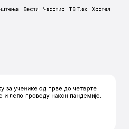
ештења
Вести
Часопис
ТВ Ђак
Хостел
у за ученике од прве до четврте
ве и лепо проведу након пандемије.