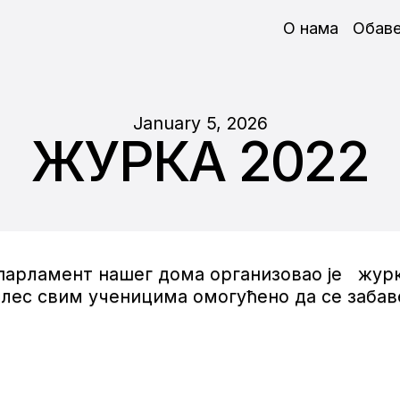
О нама
Обав
January 5, 2026
ЖУРКА 2022
и парламент нашег дома организовао је журк
и плес свим ученицима омогућено да се заба