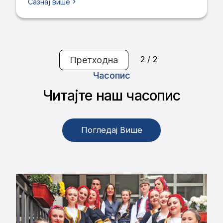
ученика за школску 2024/2025. годину
Сазнај више
2 / 2
Претходна
Часопис
Читајте наш часопис
Погледај Више
Погледај Више