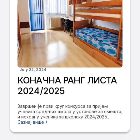
July 22, 2024
КОНАЧНА РАНГ ЛИСТА
2024/2025
Завршен је први круг конкурса за пријем
ученика средњих школа у установе за смештај
и исхрану ученика за школску 2024/2025.
годину. Примљено је 286 дечака и 278
Сазнај више
девојчица. Коначне ранг листе ученика и
ученица који су конкурисали за место у Дому
ученика средњих школа ПАТРИЈАРХ ПАВЛЕ –