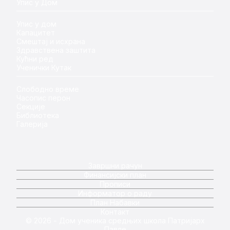
Упис у Дом
Упис у дом
Капацитет
Смештај и исхрана
Здравствена заштита
Кућни ред
Ученички Кутак
Слободно време
Часопис перон
Секције
Библиотека
Галерија
Завршни рачун
Финансијски план
Прописи
Информатор о раду
План Набавки
Контакт
© 2026 - Дом ученика средњих школа Патријарх
Павле