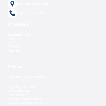
Здравка Челара 14
+381 11 2072 600
Странице
Обавештења
Вести
Часопис
ТВ Ђак
Хостел
О Нама
Основне информације
О Дому Ученика
Васпитни рад
Запослени
Порука Родитељима
Практичне информације