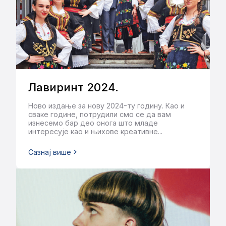
Вера Вучићевић
2024
Лавиринт 2024.
Ново издање за нову 2024-ту годину. Као и
сваке године, потрудили смо се да вам
изнесемо бар део онога што младе
интересује као и њихове креативне...
Сазнај више