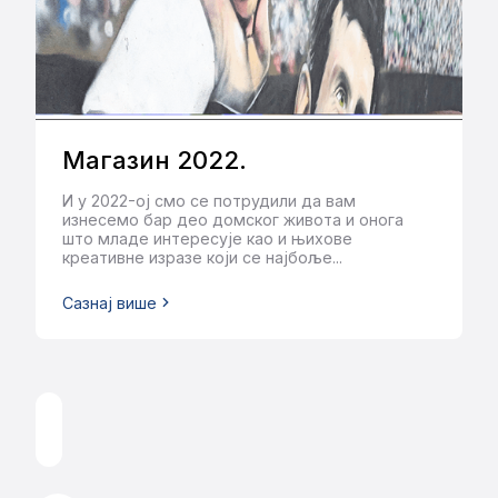
Алекса Николић
2022
Магазин 2022.
И у 2022-ој смо се потрудили да вам
изнесемо бар део домског живота и онога
што младе интересује као и њихове
креативне изразе који се најбоље...
Сазнај више