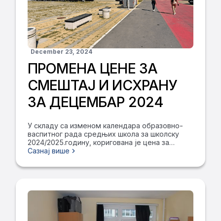
December 23, 2024
ПРОМЕНА ЦЕНЕ ЗА
СМЕШТАЈ И ИСХРАНУ
ЗА ДЕЦЕМБАР 2024
У складу са изменом календара образовно-
васпитног рада средњих школа за школску
2024/2025.годину, коригована је цена за
смештај и исхрану у Дому ученика средњих
Сазнај више
школа ,,Патријарх Павле"-Београд.