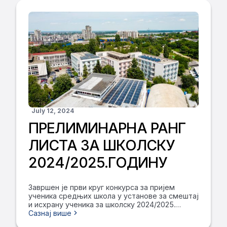
Београд су доступне на сајту Дома ученика
средњих школа ПАТРИЈАРХ ПАВЛЕ – Београд
на линковима: коначна листа девојчице и
коначна листа дечаци, као и на огласној табли
Дома на улазу у интернат.
July 12, 2024
ПРЕЛИМИНАРНА РАНГ
ЛИСТА ЗА ШКОЛСКУ
2024/2025.ГОДИНУ
Завршен је први круг конкурса за пријем
ученика средњих школа у установе за смештај
и исхрану ученика за школску 2024/2025.
годину. Примљено је 286 дечака и 278
Сазнај више
девојчица. Прелиминарне ранг листе ученика