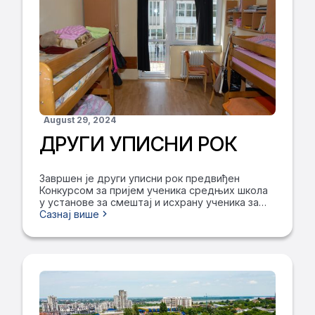
August 29, 2024
ДРУГИ УПИСНИ РОК
Завршен је други уписни рок предвиђен
Конкурсом за пријем ученика средњих школа
у установе за смештај и исхрану ученика за
школску 2024/2025. годину, који је расписало
Сазнај више
Министарство просвете Републике Србије.
Листа примљених девојчица и дечака је
формирана према расположивим
капацитетима Дома у складу са објављеним
Конкурсом. Девојчице 1. Сремчевић Викторија
2. Милутинов Дуња 3. Мариновић Бојана 4.
Опалић Теодора 5. Илијева Тамара Дечаци 1.
Остојић Константин 2. Којић Михајло 3. Леро