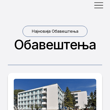
Најновија Обавештења
Обавештења