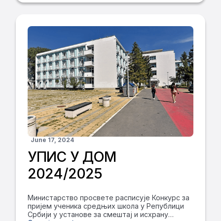
и ученица који су конкурисали за место у
Дому ученика средњих школа ПАТРИЈАРХ
ПАВЛЕ – Београд су доступне на сајту Дома
ученика средњих школа ПАТРИЈАРХ ПАВЛЕ –
Београд. Коначна ранг листа примљених
ученика и ученица биће објављена на сајту
Дома 22.07.2024.године и истакнута на
огласној табли на улазу у интернат Дома
ученика средњих школа ПАТРИЈАРХ ПАВЛЕ –
Београд.
June 17, 2024
УПИС У ДОМ
2024/2025
Министарство просвете расписује Конкурс за
пријем ученика средњих школа у Републици
Србији у установе за смештај и исхрану