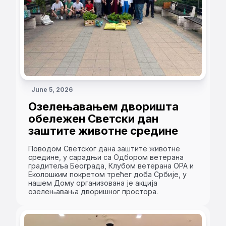
June 5, 2026
Озелењавањем дворишта
обележен Светски дан
заштите животне средине
Поводом Светског дана заштите животне
средине, у сарадњи са Одбором ветерана
градитеља Београда, Клубом ветерана ОРА и
Еколошким покретом трећег доба Србије, у
нашем Дому организована је акција
озелењавања дворишног простора.