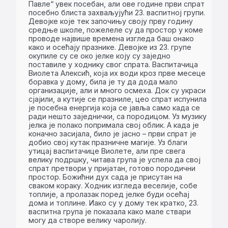
Павле“ увек посебан, али ове године први спрат
посебно блиста захваљујући 23. васпитној групи.
Девојке које тек започињу своју прву годину
средње школе, пожелеле су да простор у коме
проводе највише времена изгледа баш онако
како и осећају празнике. Девојке из 23. групе
окупиле су се око јелке коју су заједно
поставиле у ходнику свог спрата. Васпитачица
Виолета Алексић, која их води кроз прве месеце
боравка у дому, била је ту да дода мало
организације, али и много осмеха. Док су украси
сјајили, а кутије се празниле, цео спрат испунила
је посебна енергија која се јавља само када се
ради нешто заједнички, са породицом. Уз музику
јелка је полако попримала свој облик. А када је
коначно засијала, било је јасно – први спрат је
добио свој кутак празничне магије. Уз благи
утицај васпитачице Виолете, али пре свега
велику подршку, читава група је успела да свој
спрат претвори у пријатан, готово породични
простор. Божићни дух сада је присутан на
сваком кораку. Ходник изгледа веселије, собе
топлије, а пролазак поред јелке буди осећај
дома и топлине. Иако су у дому тек кратко, 23.
васпитна група је показала како мале ствари
могу да створе велику чаролију.