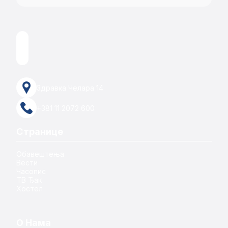
Здравка Челара 14
+381 11 2072 600
Странице
Обавештења
Вести
Часопис
ТВ Ђак
Хостел
О Нама