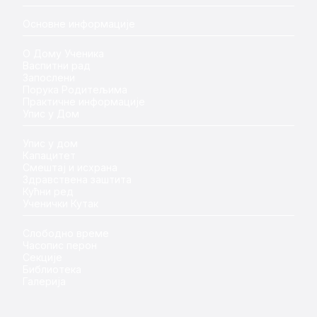
Основне информације
О Дому Ученика
Васпитни рад
Запослени
Порука Родитељима
Практичне информације
Упис у Дом
Упис у дом
Капацитет
Смештај и исхрана
Здравствена заштита
Кућни ред
Ученички Кутак
Слободно време
Часопис перон
Секције
Библиотека
Галерија