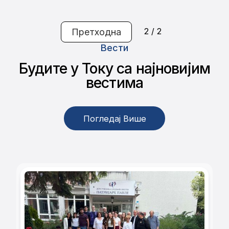
доколицу прочитамо, касније буде веома
корисно.
2 / 2
Претходна
Вести
Будите у Току са најновијим
вестима
Погледај Више
Погледај Више